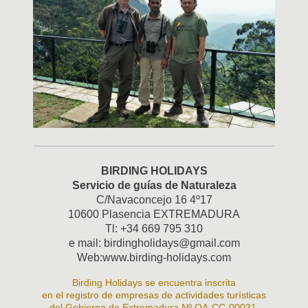
BIRDING HOLIDAYS
Servicio de guías de Naturaleza
C/Navaconcejo 16 4º17
10600 Plasencia EXTREMADURA
Tl: +34 669 795 310
e mail: birdingholidays@gmail.com
Web:www.birding-holidays.com
Birding Holidays se encuentra inscrita
en
el registro de empresas de actividades turísticas
del Gobierno de Extremadura Nº OA-CC-00031.