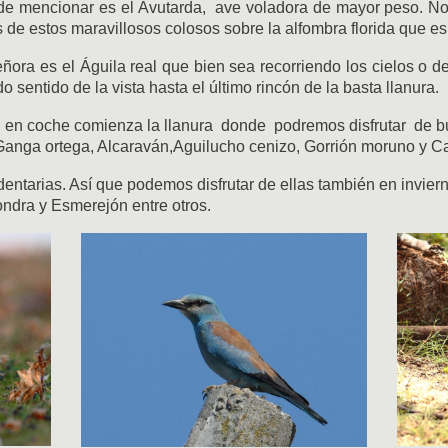
 de mencionar es el Avutarda, ave voladora de mayor peso. 
 de estos maravillosos colosos sobre la alfombra florida que es
eñora es el Águila real que bien sea recorriendo los cielos o d
 sentido de la vista hasta el último rincón de la basta llanura.
n en coche comienza la llanura
donde podremos disfrutar de b
Ganga ortega, Alcaraván,Aguilucho cenizo, Gorrión moruno y Cal
entarias. Así que podemos disfrutar de ellas también en invier
ondra y Esmerejón entre otros
.