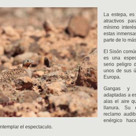
La estepa, es
atractivos p
mínimo interé
estas inmensas
parte de lo más
El Sisón comú
es una espec
serio peligro 
unos de sus úl
Europa.
Gangas y O
adaptadas a es
alas el aire 
llanura. Su 
reclamo audib
enérgico hace
templar el espectaculo.